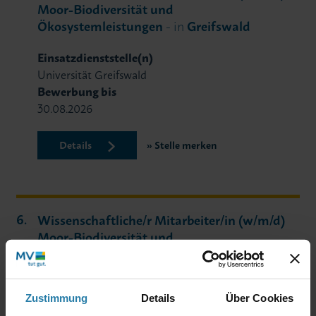
Moor-Biodiversität und
Ökosystemleistungen
- in
Greifswald
Einsatzdienststelle(n)
Universität Greifswald
Bewerbung bis
30.08.2026
Details
Stelle merken
Wissenschaftliche/r Mitarbeiter/in (w/m/d)
Moor-Biodiversität und
Ökosystemleistungen
- in
Greifswald
Einsatzdienststelle(n)
Zustimmung
Details
Über Cookies
Universität Greifswald