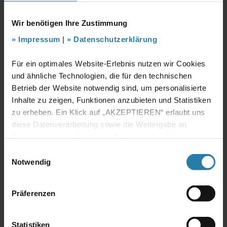
Bewerbung bis
30.08.2026
Wir benötigen Ihre Zustimmung
Impressum
|
Datenschutzerklärung
Details
Stelle merken
Für ein optimales Website-Erlebnis nutzen wir Cookies
und ähnliche Technologien, die für den technischen
Betrieb der Website notwendig sind, um personalisierte
Wissenschaftliche/r Mitarbeiter/in (w/m/d)
Inhalte zu zeigen, Funktionen anzubieten und Statistiken
Experimentelle Pflanzenökologie
- in
zu erheben. Ein Klick auf „AKZEPTIEREN“ erlaubt uns
Greifswald
diese Datenverarbeitung sowie die Weitergabe an
Drittanbieter gemäß unserer Datenschutzerklärung.
Einsatzdienststelle(n)
Einwilligungsauswahl
Universität Greifswald
Notwendig
Bewerbung bis
30.08.2026
Präferenzen
Details
Stelle merken
Statistiken