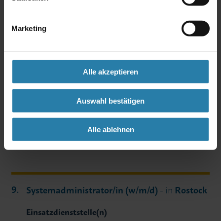
Marketing
Sachbearbeiter/in (w/m/d) für
Krankenhausförderung
- in
Schwerin
Einsatzdienststelle(n)
Alle akzeptieren
Ministerium für Soziales, Gesundheit und Sport
Mecklenburg-Vorpommern
Bewerbung bis
Auswahl bestätigen
27.08.2026
Alle ablehnen
Details
Stelle merken
Systemadministrator/in (w/m/d)
- in
Rostock
Einsatzdienststelle(n)