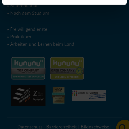
Referendariat
Nach dem Studium
Freiwilligendienste
Praktikum
Arbeiten und Lernen beim Land
Datenschutz
|
Barrierefreiheit
|
Bildnachweise
|