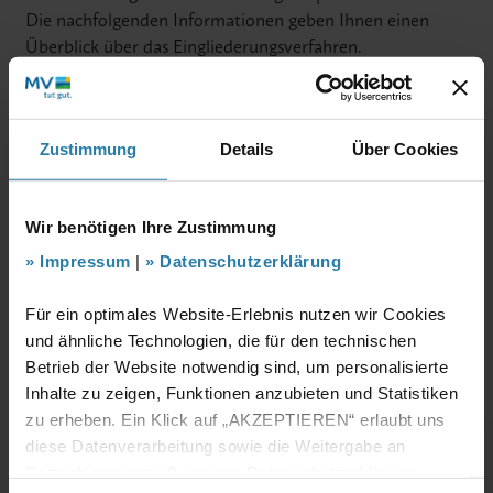
Die nachfolgenden Informationen geben Ihnen einen
Überblick über das Eingliederungsverfahren.
Direkt zur
Bewerbung
Bei Fragen nehmen Sie gern Kontakt zu uns auf!
Zustimmung
Details
Über Cookies
Kontakt
Wir benötigen Ihre Zustimmung
Ablauf des Verfahrens
Impressum
|
Datenschutzerklärung
Für ein optimales Website-Erlebnis nutzen wir Cookies
und ähnliche Technologien, die für den technischen
Beamtin bzw. Beamter werden
Betrieb der Website notwendig sind, um personalisierte
Inhalte zu zeigen, Funktionen anzubieten und Statistiken
zu erheben. Ein Klick auf „AKZEPTIEREN“ erlaubt uns
Tarifbeschäftigte bzw.
diese Datenverarbeitung sowie die Weitergabe an
Tarifbeschäftigter werden
Drittanbieter gemäß unserer Datenschutzerklärung.