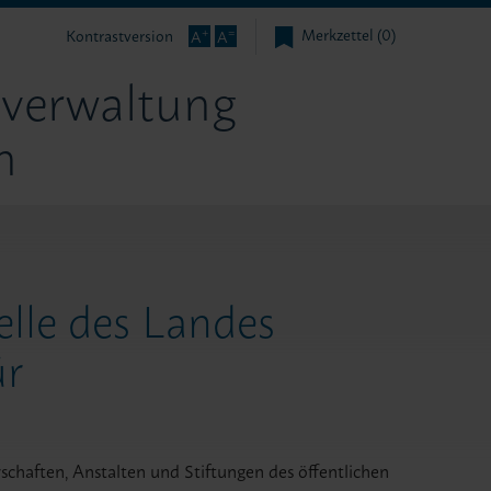
Merkzettel (0)
+
=
Kontrastversion
A
A
verwaltung
n
lle des Landes
ür
haften, Anstalten und Stiftungen des öffentlichen