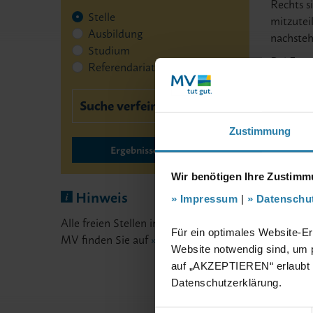
Rechts s
Stelle
mitzutei
Ausbildung
nachste
Studium
Bei Frag
Referendariat
Suche verfeinern
Zustimmung
Ergebnisse anzeigen
Wir benötigen Ihre Zustim
Hinweis
Impressum
|
Datenschu
Alle freien Stellen im Schuldienst von
Für ein optimales Website-Er
MV finden Sie auf
Lehrer-in-MV.de
Website notwendig sind, um p
auf „AKZEPTIEREN“ erlaubt u
Datenschutzerklärung.