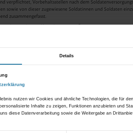
ind verpflichtet, Vorbehaltsstellen nach dem Soldatenversorgun
len sowie von dieser zugewiesene Soldatinnen und Soldaten einzu
hend zusammengefasst.
en nehmen Sie gern Kontakt zu uns auf!
Kontakt
Details
Rechtsgrundlagen
mung
tzerklärung
Behörden, bei denen Vorbehaltsstellen zu b
lebnis nutzen wir Cookies und ähnliche Technologien, die für de
ersonalisierte Inhalte zu zeigen, Funktionen anzubieten und Stat
Berechnung der Vorbehaltsstellen
ns diese Datenverarbeitung sowie die Weitergabe an Drittanbi