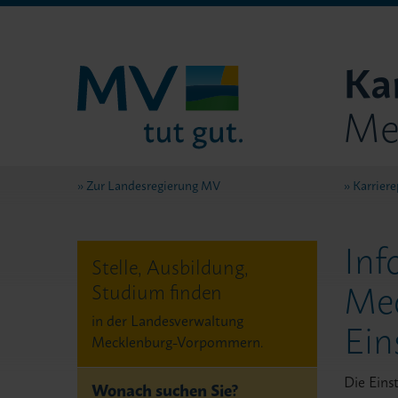
Kar
Me
Zur Landesregierung MV
Karrier
Inf
Stelle, Ausbildung,
Me
Studium finden
in der Landesverwaltung
Ein
Mecklenburg-Vorpommern.
Die Eins
Wonach suchen Sie?